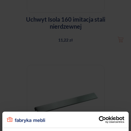
Uchwyt Isola 160 imitacja stali
nierdzewnej
11,22 zł