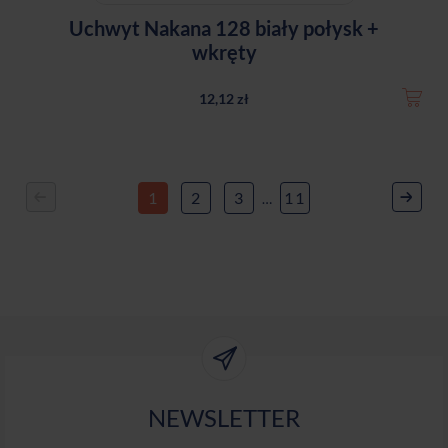
Uchwyt Nakana 128 biały połysk +
wkręty
12,12 zł
1
2
3
11
…
NEWSLETTER