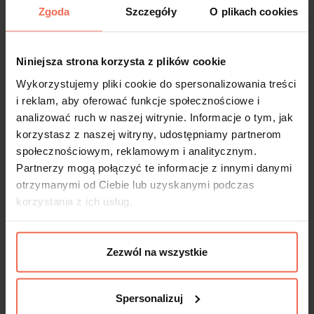
Zgoda
Szczegóły
O plikach cookies
Uchwyt Isola 224 imitacja stali
nierdzewnej
Niniejsza strona korzysta z plików cookie
Wykorzystujemy pliki cookie do spersonalizowania treści
14,27 zł
i reklam, aby oferować funkcje społecznościowe i
analizować ruch w naszej witrynie. Informacje o tym, jak
korzystasz z naszej witryny, udostępniamy partnerom
społecznościowym, reklamowym i analitycznym.
Partnerzy mogą połączyć te informacje z innymi danymi
otrzymanymi od Ciebie lub uzyskanymi podczas
korzystania z ich usług.
Zezwól na wszystkie
Spersonalizuj