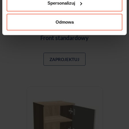
Spersonalizuj
Odmowa
Front standardowy
ZAPROJEKTUJ