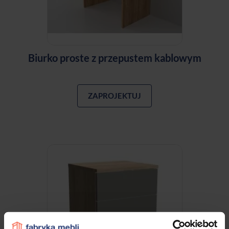
Biurko proste z przepustem kablowym
ZAPROJEKTUJ