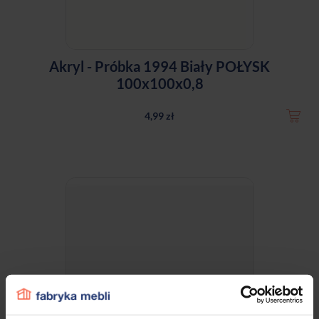
Akryl - Próbka 1994 Biały POŁYSK
100x100x0,8
4,99 zł