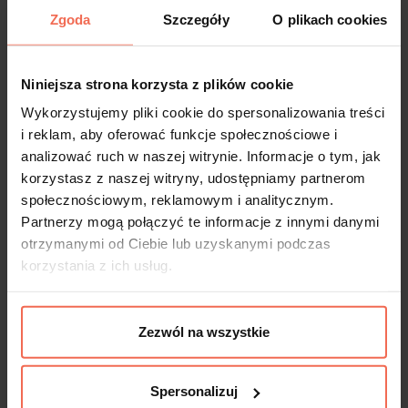
Zgoda
Szczegóły
O plikach cookies
Akryl - Próbka 6725 Biały Aarktyczny
Niniejsza strona korzysta z plików cookie
POŁYSK (forner 11046) 100x100x0,8
Wykorzystujemy pliki cookie do spersonalizowania treści
i reklam, aby oferować funkcje społecznościowe i
4,99 zł
analizować ruch w naszej witrynie. Informacje o tym, jak
korzystasz z naszej witryny, udostępniamy partnerom
społecznościowym, reklamowym i analitycznym.
Partnerzy mogą połączyć te informacje z innymi danymi
otrzymanymi od Ciebie lub uzyskanymi podczas
korzystania z ich usług.
Zezwól na wszystkie
Spersonalizuj