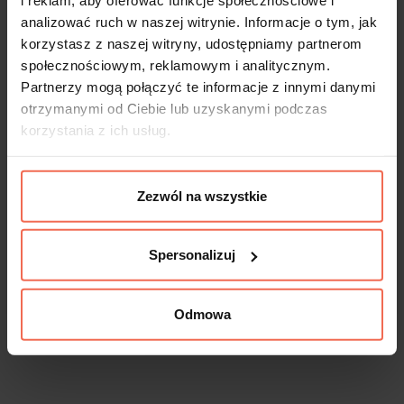
i reklam, aby oferować funkcje społecznościowe i
analizować ruch w naszej witrynie. Informacje o tym, jak
Próbki są produktem na zamówienie.
korzystasz z naszej witryny, udostępniamy partnerom
Produkty te nie podlegają zwrotom.
społecznościowym, reklamowym i analitycznym.
Partnerzy mogą połączyć te informacje z innymi danymi
otrzymanymi od Ciebie lub uzyskanymi podczas
korzystania z ich usług.
Opis
Dane techniczne
Zezwól na wszystkie
Uchwyt metalowy z wykończeniem
Spersonalizuj
powierzchni nikiel szlifowany, rozstaw 192
mm, długość 225mm, szerokość 9 mm,
Odmowa
wysokość 28 mm.