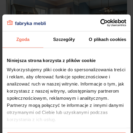
Zgoda
Szczegóły
O plikach cookies
Niniejsza strona korzysta z plików cookie
Wykorzystujemy pliki cookie do spersonalizowania treści
Kuchnia z wyspą w stylu
i reklam, aby oferować funkcje społecznościowe i
amerykańskim
analizować ruch w naszej witrynie. Informacje o tym, jak
korzystasz z naszej witryny, udostępniamy partnerom
Kuchnia z wyspą w stylu amerykańskim pojawia się
społecznościowym, reklamowym i analitycznym.
praktycznie w każdym sitcomie zza oceanu. Dlaczego
Partnerzy mogą połączyć te informacje z innymi danymi
Amerykanie tak bardzo ukochali wyspy kuchenne? Przede
otrzymanymi od Ciebie lub uzyskanymi podczas
wszystkim jest to świetne rozwiązanie do dużej kuchni,
korzystania z ich usług.
pozwalające w pełni wykorzystać całą dostępną przestrzeń.
Ponadto kuchnia z wyspą w stylu amerykańskim sprzyja