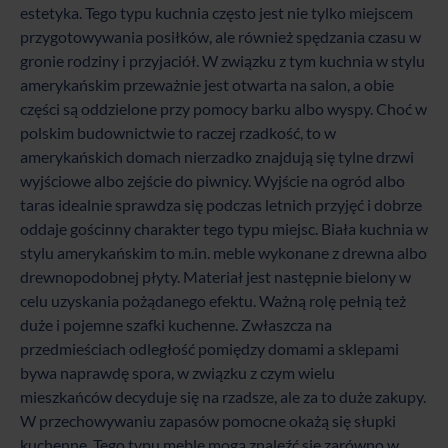
estetyka. Tego typu kuchnia często jest nie tylko miejscem
przygotowywania posiłków, ale również spędzania czasu w
gronie rodziny i przyjaciół. W związku z tym kuchnia w stylu
amerykańskim przeważnie jest otwarta na salon, a obie
części są oddzielone przy pomocy barku albo wyspy. Choć w
polskim budownictwie to raczej rzadkość, to w
amerykańskich domach nierzadko znajdują się tylne drzwi
wyjściowe albo zejście do piwnicy. Wyjście na ogród albo
taras idealnie sprawdza się podczas letnich przyjęć i dobrze
oddaje gościnny charakter tego typu miejsc. Biała kuchnia w
stylu amerykańskim to m.in. meble wykonane z drewna albo
drewnopodobnej płyty. Materiał jest następnie bielony w
celu uzyskania pożądanego efektu. Ważną rolę pełnią też
duże i pojemne szafki kuchenne. Zwłaszcza na
przedmieściach odległość pomiędzy domami a sklepami
bywa naprawdę spora, w związku z czym wielu
mieszkańców decyduje się na rzadsze, ale za to duże zakupy.
W przechowywaniu zapasów pomocne okażą się
słupki
kuchenne
. Tego typu meble mogą znaleźć się zarówno w