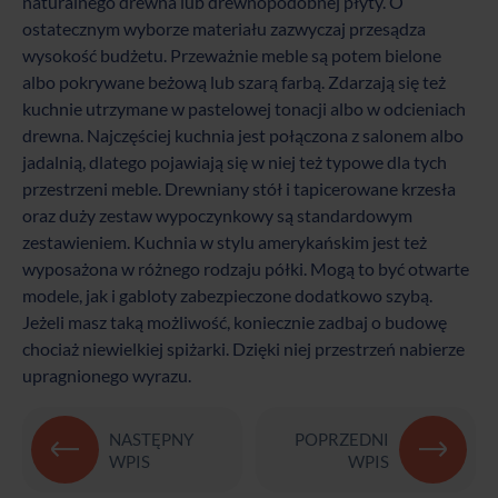
naturalnego drewna lub drewnopodobnej płyty. O
ostatecznym wyborze materiału zazwyczaj przesądza
wysokość budżetu. Przeważnie meble są potem bielone
albo pokrywane beżową lub szarą farbą. Zdarzają się też
kuchnie utrzymane w pastelowej tonacji albo w odcieniach
drewna. Najczęściej kuchnia jest połączona z salonem albo
jadalnią, dlatego pojawiają się w niej też typowe dla tych
przestrzeni meble. Drewniany stół i tapicerowane krzesła
oraz duży zestaw wypoczynkowy są standardowym
zestawieniem. Kuchnia w stylu amerykańskim jest też
wyposażona w różnego rodzaju półki. Mogą to być otwarte
modele, jak i gabloty zabezpieczone dodatkowo szybą.
Jeżeli masz taką możliwość, koniecznie zadbaj o budowę
chociaż niewielkiej spiżarki. Dzięki niej przestrzeń nabierze
upragnionego wyrazu.
NASTĘPNY
POPRZEDNI
WPIS
WPIS