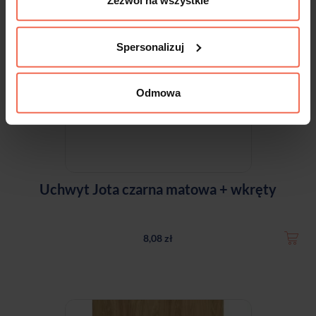
Zezwól na wszystkie
Spersonalizuj
Odmowa
Uchwyt Jota czarna matowa + wkręty
8,08 zł