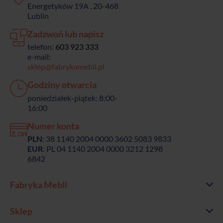
Energetyków 19A , 20-468
Lublin
Zadzwoń lub napisz
telefon:
603 923 333
e-mail:
sklep@fabrykamebli.pl
Godziny otwarcia
poniedziałek-piątek: 8:00-
16:00
Numer konta
PLN
: 38 1140 2004 0000 3602 5083 9833
EUR
: PL 04 1140 2004 0000 3212 1298
6842
Fabryka Mebli
Sklep