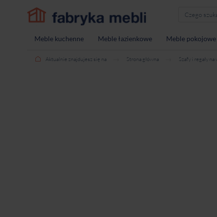
Meble kuchenne
Meble łazienkowe
Meble pokojowe
Aktualnie znajdujesz się na
Strona główna
Szafy i regały na