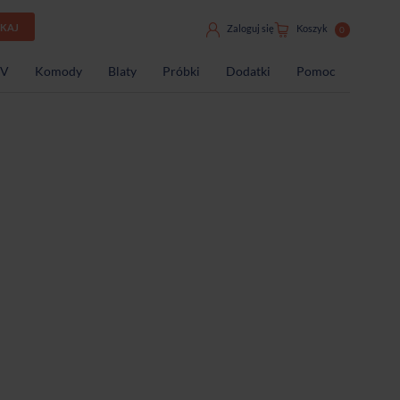
UKAJ
Zaloguj się
Koszyk
0
TV
Komody
Blaty
Próbki
Dodatki
Pomoc