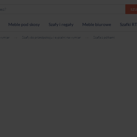
SZ
Meble pod skosy
Szafy i regały
Meble biurowe
Szafki R
 wymiar
Szafy do przedpokoju i sypialni na wymiar
Szafa z półkami