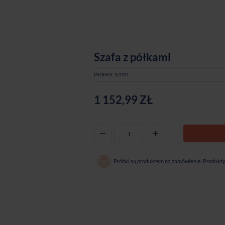
Szafa z półkami
INDEKS:
SZP01
1 152,99 ZŁ
-
+
Próbki są produktem na zamówienie. Produkty 