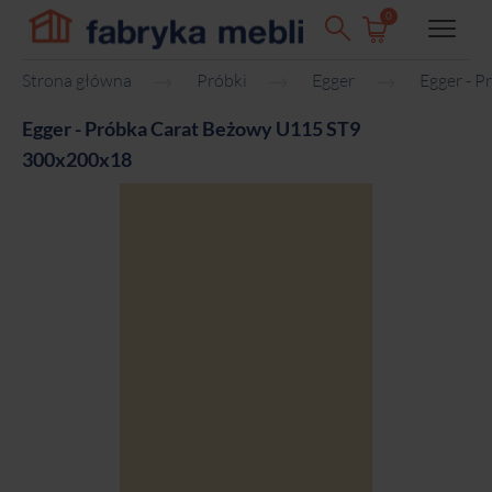
0
Strona główna
Próbki
Egger
Egger - 
Egger - Próbka Carat Beżowy U115 ST9
300x200x18