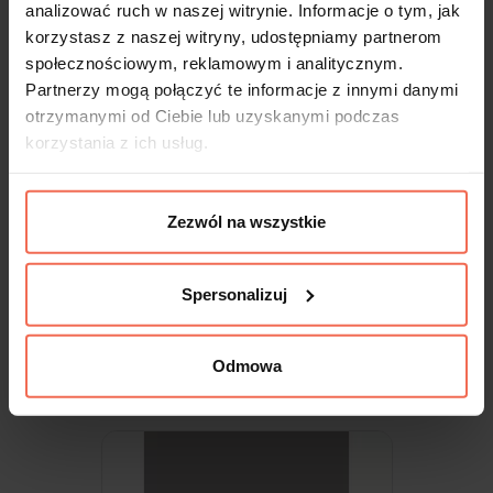
analizować ruch w naszej witrynie. Informacje o tym, jak
korzystasz z naszej witryny, udostępniamy partnerom
społecznościowym, reklamowym i analitycznym.
Partnerzy mogą połączyć te informacje z innymi danymi
otrzymanymi od Ciebie lub uzyskanymi podczas
korzystania z ich usług.
Zezwól na wszystkie
Egger - Próbka Niebieski Denim U540 ST9
300x200x18
Spersonalizuj
9,99 zł
Odmowa