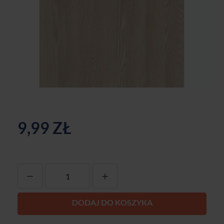
9,99 ZŁ
-
+
DODAJ DO KOSZYKA