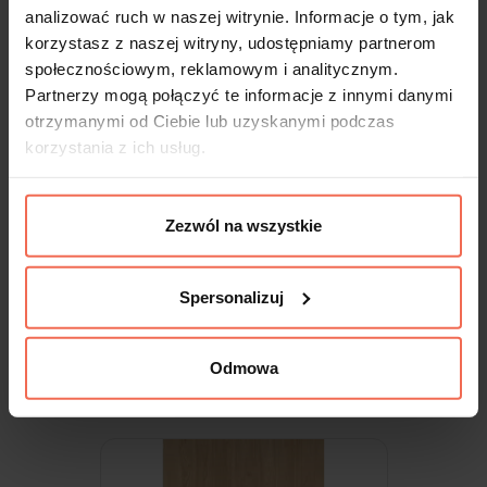
analizować ruch w naszej witrynie. Informacje o tym, jak
korzystasz z naszej witryny, udostępniamy partnerom
społecznościowym, reklamowym i analitycznym.
Partnerzy mogą połączyć te informacje z innymi danymi
otrzymanymi od Ciebie lub uzyskanymi podczas
korzystania z ich usług.
Zezwól na wszystkie
Egger - Próbka Szary Biały U775 ST9
300x200x18
Spersonalizuj
9,99 zł
Odmowa