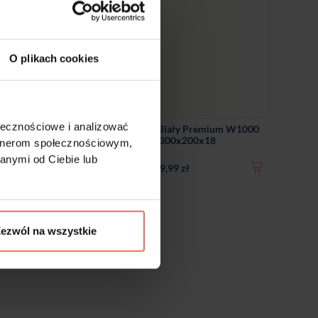
O plikach cookies
ołecznościowe i analizować
Naturalny
Egger - Próbka Biały Premium W1000
18
ST38 300x200x18
artnerom społecznościowym,
anymi od Ciebie lub
9,99 zł
ezwól na wszystkie