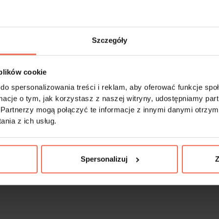
Szczegóły
 plików cookie
do spersonalizowania treści i reklam, aby oferować funkcje sp
Próbka Dąb Vicenza H3157 ST12
Egger - Próbka Dąb Corbridge 
300x200x18
H3395 ST12 300x200x
ormacje o tym, jak korzystasz z naszej witryny, udostępniamy p
Partnerzy mogą połączyć te informacje z innymi danymi otrzym
9,99 zł
9,99 zł
nia z ich usług.
Spersonalizuj
Z