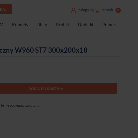
UKAJ
Zaloguj się
Koszyk
0
TV
Komody
Blaty
Próbki
Dodatki
Pomoc
asyczny W960 ST7 300x200x18
DODAJ DO KOSZYKA
te nie podlegają zwrotom.