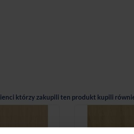
ienci którzy zakupili ten produkt kupili równi