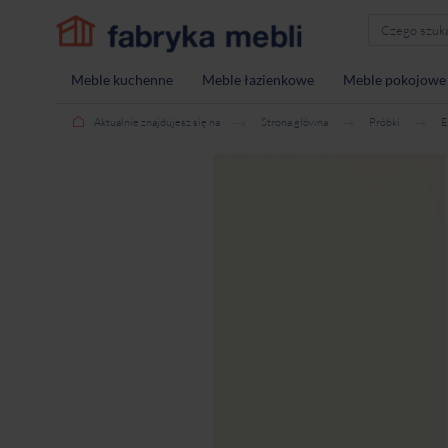
Meble kuchenne
Meble łazienkowe
Meble pokojowe
Aktualnie znajdujesz się na
Strona główna
Próbki
E