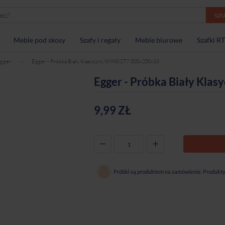
SZ
Meble pod skosy
Szafy i regały
Meble biurowe
Szafki R
gger
Egger - Próbka Biały Klasyczny W960 ST7 300x200x18
Egger - Próbka Biały Kl
9,99 ZŁ
-
+
Próbki są produktem na zamówienie. Produkty 