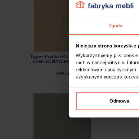
Zgoda
Niniejsza strona korzysta z
Wykorzystujemy pliki cookie 
Egger - Próbka H1367 ST40 DĄB
Egger - 
CASELLA NATURALNY JASNY
ruch w naszej witrynie. Inf
300x200x18
reklamowym i analitycznym. 
9,99 zł
uzyskanymi podczas korzysta
Odmowa