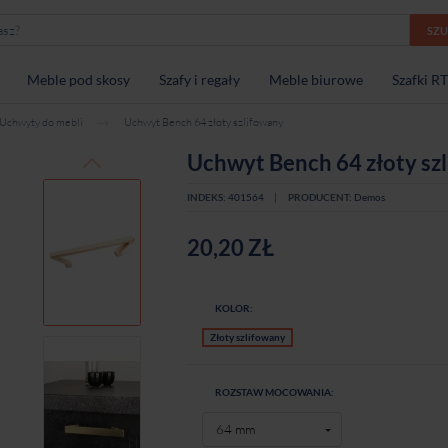
SZ
Meble pod skosy
Szafy i regały
Meble biurowe
Szafki R
Uchwyty do mebli
Uchwyt Bench 64 złoty szlifowany
Uchwyt Bench 64 złoty sz
INDEKS:
401564
PRODUCENT:
Demos
20,20 ZŁ
KOLOR:
Złoty szlifowany
ROZSTAW MOCOWANIA: