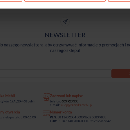
NEWSLETTER
 do naszego newslettera, aby otrzymywać informacje o promocjach i n
naszego sklepu!
yka Mebli
Zadzwoń lub napisz
tyków 19A , 20-468 Lublin
telefon:
603 923 333
e-mail:
sklep@fabrykamebli.pl
ny otwarcia
Numer konta
ziałek-piątek: 8:00-16:00
PLN
: 38 1140 2004 0000 3602 5083 9833
EUR
: PL 04 1140 2004 0000 3212 1298 6842