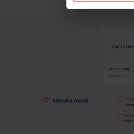
Zapisz się
ADRES E-MAIL
Fabr
Energe
Godzi
ponied