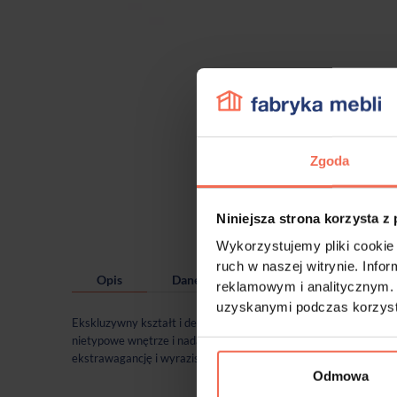
Zgoda
Niniejsza strona korzysta z
Wykorzystujemy pliki cookie 
ruch w naszej witrynie. Inf
Opis
Dane techniczne
reklamowym i analitycznym. 
uzyskanymi podczas korzysta
Ekskluzywny kształt i design uchwytu meblowego Bench zafascy
nietypowe wnętrze i nada mu efektowny wygląd. W kolorze antrac
ekstrawagancję i wyraziste elementy we wnętrzu to uchwyt Ławk
Odmowa