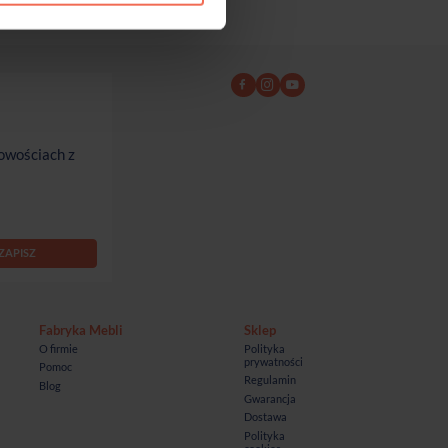
owościach z
Fabryka Mebli
Sklep
O firmie
Polityka
prywatności
Pomoc
Regulamin
Blog
Gwarancja
Dostawa
Polityka