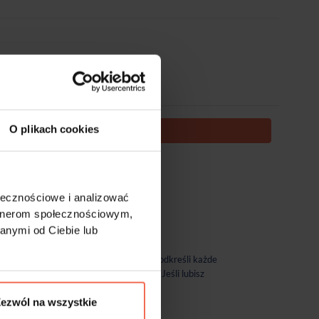
O plikach cookies
DODAJ DO KOSZYKA
te nie podlegają zwrotom.
ołecznościowe i analizować
artnerom społecznościowym,
anymi od Ciebie lub
ch. W złotym matowym kolorze, który podkreśli każde
 także z wyrazistymi wzorami drewna. Jeśli lubisz
, hotelu czy salonu.
ezwól na wszystkie