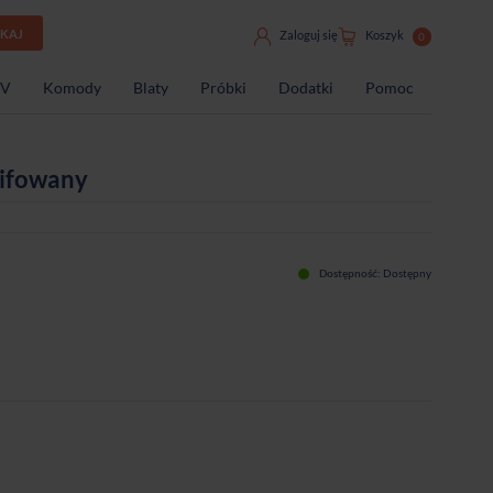
UKAJ
Zaloguj się
Koszyk
0
TV
Komody
Blaty
Próbki
Dodatki
Pomoc
lifowany
Dostępność:
Dostępny