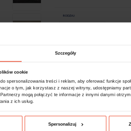
RODZAJ:
Szczegóły
-
+
Próbki są produktem na zamówienie. Produkty 
 plików cookie
do spersonalizowania treści i reklam, aby oferować funkcje sp
ormacje o tym, jak korzystasz z naszej witryny, udostępniamy p
Partnerzy mogą połączyć te informacje z innymi danymi otrzym
nia z ich usług.
nuje prawie każdego. Oferujemy ją w trzech aktualnie bardzo modnych kolora
ytowo-czarnym, których nie trzeba bać się łączyć z wieloma dekorami uni, ale
a z pewnością będzie świetnym wyborem do Twojego salonu, sypialni, pracowni
Spersonalizuj
Z