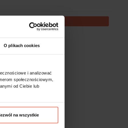
DODAJ DO KOSZYKA
te nie podlegają zwrotom.
O plikach cookies
ołecznościowe i analizować
artnerom społecznościowym,
anymi od Ciebie lub
ezwól na wszystkie