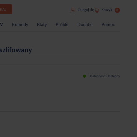
UKAJ
Zaloguj się
Koszyk
0
TV
Komody
Blaty
Próbki
Dodatki
Pomoc
 szlifowany
Dostępność:
Dostępny