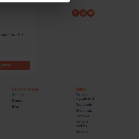
owościach z
Fabryka Mebli
Sklep
O firmie
Polityka
prywatności
Pomoc
Regulamin
Blog
Gwarancja
Dostawa
Polityka
cookies
Kontakt