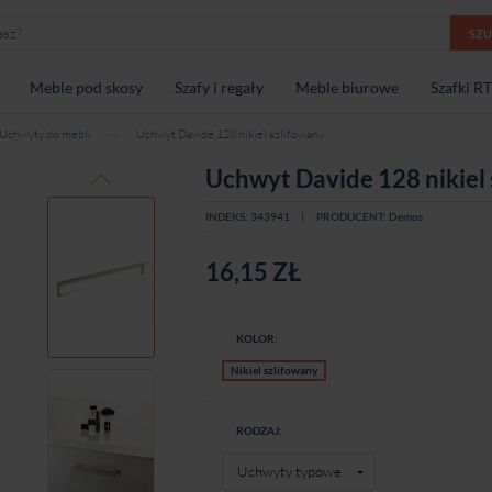
SZ
Meble pod skosy
Szafy i regały
Meble biurowe
Szafki R
Uchwyty do mebli
Uchwyt Davide 128 nikiel szlifowany
Uchwyt Davide 128 nikiel
INDEKS:
343941
PRODUCENT:
Demos
16,15 ZŁ
KOLOR:
Nikiel szlifowany
RODZAJ: