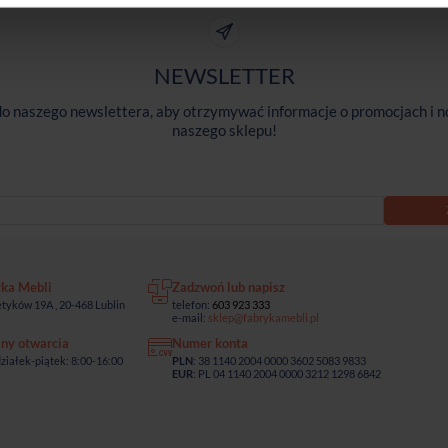
NEWSLETTER
 do naszego newslettera, aby otrzymywać informacje o promocjach i n
naszego sklepu!
yka Mebli
Zadzwoń lub napisz
tyków 19A , 20-468 Lublin
telefon:
603 923 333
e-mail:
sklep@fabrykamebli.pl
ny otwarcia
Numer konta
ziałek-piątek: 8:00-16:00
PLN
: 38 1140 2004 0000 3602 5083 9833
EUR
: PL 04 1140 2004 0000 3212 1298 6842