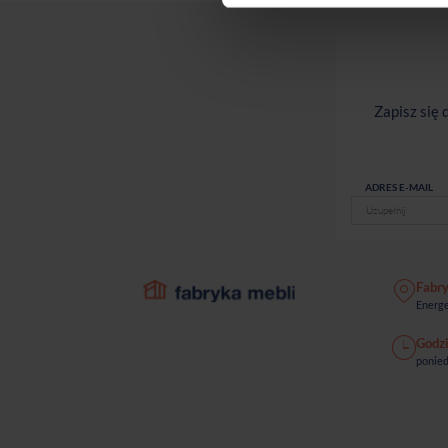
Zapisz się
ADRES E-MAIL
Fabr
Energe
Godzi
ponied