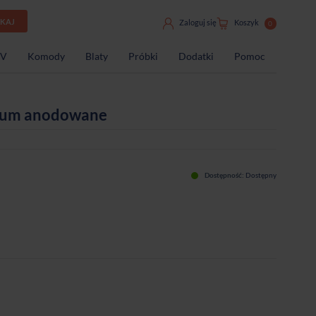
UKAJ
Zaloguj się
Koszyk
0
TV
Komody
Blaty
Próbki
Dodatki
Pomoc
nium anodowane
Dostępność:
Dostępny