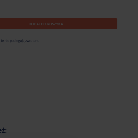
DODAJ DO KOSZYKA
te nie podlegają zwrotom.
eż: