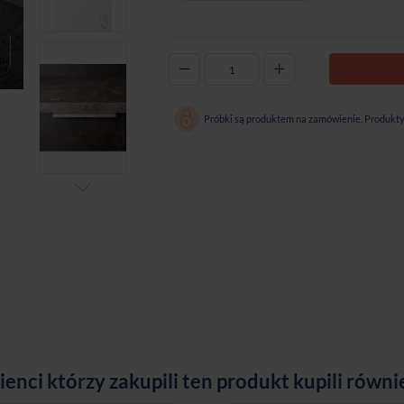
-
+
Próbki są produktem na zamówienie. Produkty 
ienci którzy zakupili ten produkt kupili równi