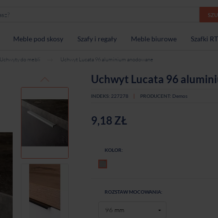
SZ
Meble pod skosy
Szafy i regały
Meble biurowe
Szafki R
Uchwyty do mebli
Uchwyt Lucata 96 aluminium anodowane
Uchwyt Lucata 96 alumi
INDEKS:
227278
PRODUCENT:
Demos
9,18 ZŁ
KOLOR:
Aluminium anodowane
ROZSTAW MOCOWANIA: