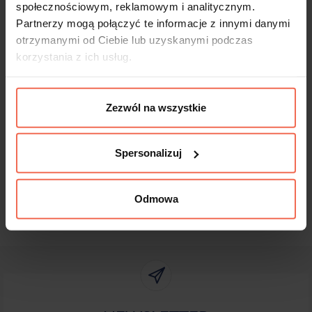
Produkty te nie podlegają zwrotom.
społecznościowym, reklamowym i analitycznym.
Partnerzy mogą połączyć te informacje z innymi danymi
otrzymanymi od Ciebie lub uzyskanymi podczas
korzystania z ich usług.
Dane techniczne
Zezwól na wszystkie
Spersonalizuj
Odmowa