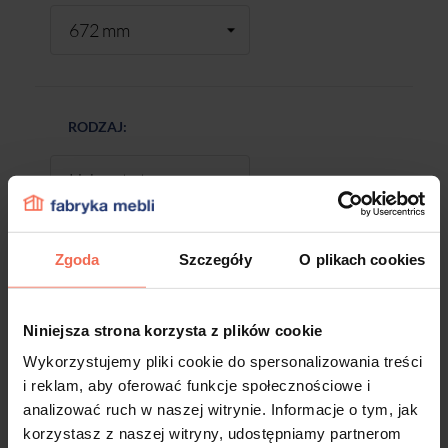
RODZAJ:
Zgoda
Szczegóły
O plikach cookies
-
+
Niniejsza strona korzysta z plików cookie
DODAJ DO KOSZYKA
Wykorzystujemy pliki cookie do spersonalizowania treści
i reklam, aby oferować funkcje społecznościowe i
analizować ruch w naszej witrynie. Informacje o tym, jak
Próbki są produktem na zamówienie.
korzystasz z naszej witryny, udostępniamy partnerom