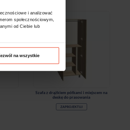
eż:
ołecznościowe i analizować
artnerom społecznościowym,
anymi od Ciebie lub
ezwól na wszystkie
Szafa z drążkiem półkami i miejscem na
deskę do prasowania
ZAPROJEKTUJ