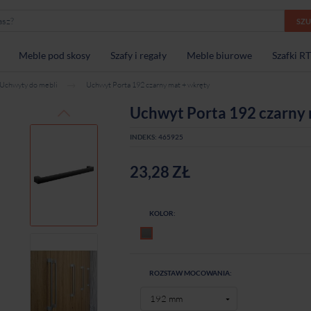
SZ
Meble pod skosy
Szafy i regały
Meble biurowe
Szafki R
Uchwyty do mebli
Uchwyt Porta 192 czarny mat + wkręty
Uchwyt Porta 192 czarny 
INDEKS:
465925
23,28 ZŁ
KOLOR:
Czarny mat
ROZSTAW MOCOWANIA: