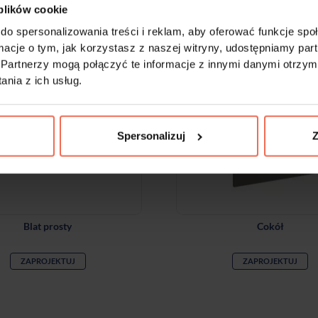
ienci którzy zakupili ten produkt kupili równi
 plików cookie
do spersonalizowania treści i reklam, aby oferować funkcje sp
ormacje o tym, jak korzystasz z naszej witryny, udostępniamy p
Partnerzy mogą połączyć te informacje z innymi danymi otrzym
nia z ich usług.
Spersonalizuj
Z
Blat prosty
Cokół
ZAPROJEKTUJ
ZAPROJEKTUJ