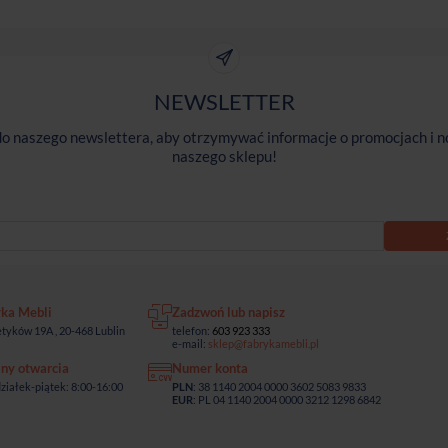
NEWSLETTER
 do naszego newslettera, aby otrzymywać informacje o promocjach i n
naszego sklepu!
yka Mebli
Zadzwoń lub napisz
tyków 19A , 20-468 Lublin
telefon:
603 923 333
e-mail:
sklep@fabrykamebli.pl
ny otwarcia
Numer konta
ziałek-piątek: 8:00-16:00
PLN
: 38 1140 2004 0000 3602 5083 9833
EUR
: PL 04 1140 2004 0000 3212 1298 6842