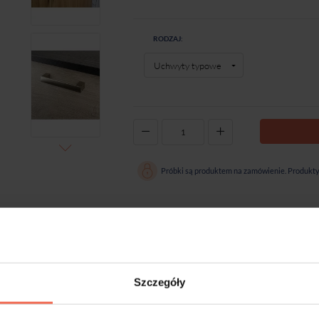
RODZAJ:
-
+
Próbki są produktem na zamówienie. Produkty 
Szczegóły