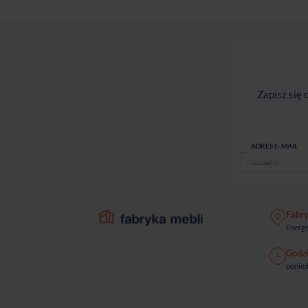
Zapisz się
ADRES E-MAIL
Fabr
Energe
Godzi
ponied