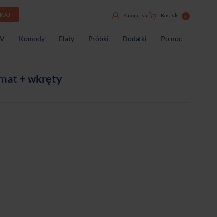
UKAJ
Zaloguj się
Koszyk
0
TV
Komody
Blaty
Próbki
Dodatki
Pomoc
mat + wkręty