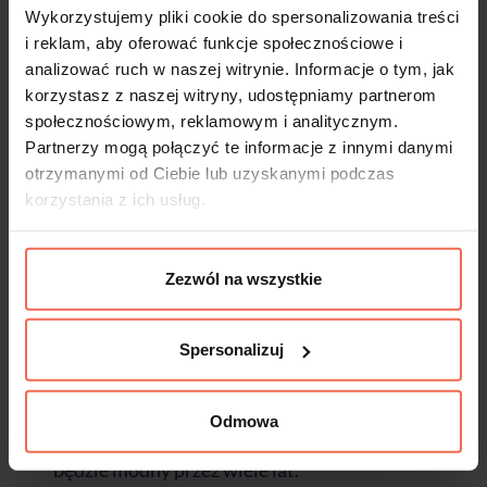
Wykorzystujemy pliki cookie do spersonalizowania treści
i reklam, aby oferować funkcje społecznościowe i
analizować ruch w naszej witrynie. Informacje o tym, jak
Tulip Nary charakteryzuje się zaokrąglonym
korzystasz z naszej witryny, udostępniamy partnerom
kształtem oraz praktycznym sposobem
społecznościowym, reklamowym i analitycznym.
uchwycenia. Najmniejszy rozmiar uchwytu
Partnerzy mogą połączyć te informacje z innymi danymi
można zastosować jako gałkę, która będzie
otrzymanymi od Ciebie lub uzyskanymi podczas
świetnym uzupełnieniem Twojego mebla.
korzystania z ich usług.
Dłuższe profile mają wszechstronne
zastosowanie - w kuchniach, w łazienkach, na
Zezwól na wszystkie
meblach w przedpokoju lub w sypialni.
Kształt uchwytu Nary sprawia, że pasuje on
do nowoczesnych przestrzeni, jak również do
Spersonalizuj
wnętrz klasycznych, a nawet rustykalnych,
szczególnie w złotym kolorze. Dzięki
Odmowa
ponadczasowemu, prostemu wyglądowi
będzie modny przez wiele lat.