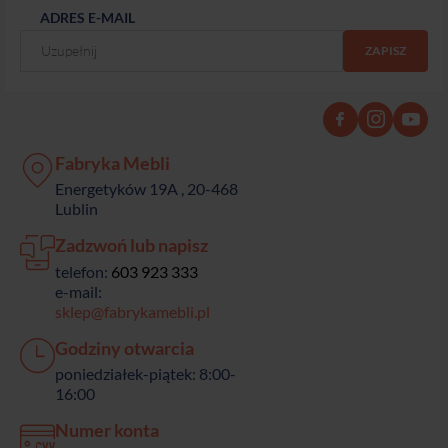
ADRES E-MAIL
Fabryka Mebli
Energetyków 19A , 20-468
Lublin
Zadzwoń lub napisz
telefon:
603 923 333
e-mail:
sklep@fabrykamebli.pl
Godziny otwarcia
poniedziałek-piątek: 8:00-
16:00
Numer konta