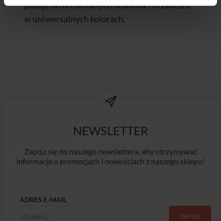
pasuje do drewnianych dekorów i drzwiczek
w uniwersalnych kolorach.
NEWSLETTER
Zapisz się do naszego newslettera, aby otrzymywać
informacje o promocjach i nowościach z naszego sklepu!
ADRES E-MAIL