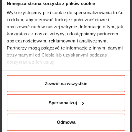
Niniejsza strona korzysta z plików cookie
Wykorzystujemy pliki cookie do spersonalizowania treści
Minimalistyczny zaokrąglony kształt profilu
i reklam, aby oferować funkcje społecznościowe i
analizować ruch w naszej witrynie. Informacje o tym, jak
Tulip Tende doda odrobinę elegancji do
korzystasz z naszej witryny, udostępniamy partnerom
każdego nowoczesnego wnętrza. Uchwyty
społecznościowym, reklamowym i analitycznym.
dostosowane są na całą szerokość drzwiczek,
Partnerzy mogą połączyć te informacje z innymi danymi
jednak ze względu na prosty (przedni) montaż
otrzymanymi od Ciebie lub uzyskanymi podczas
bez konieczności frezowania, można
korzystania z ich usług.
zastosować również mniejsze uchwyty na
szersze drzwiczki. Sprawdzają się także w
Zezwól na wszystkie
pozycji pionowej jako uchwyt do drzwi szafy.
Rezultatem wszystkich realizacji jest
doskonały wygląd mebla. Do mebli
Spersonalizuj
łazienkowych polecamy zastosowanie
uchwytów w kolorze chromu błyszczącego,
Odmowa
nowoczesny czarny mat natomiast świetnie