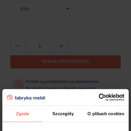
-
+
DODAJ DO KOSZYKA
Próbki są produktem na zamówienie.
Produkty te nie podlegają zwrotom.
Zgoda
Szczegóły
O plikach cookies
Opis
Dane techniczne