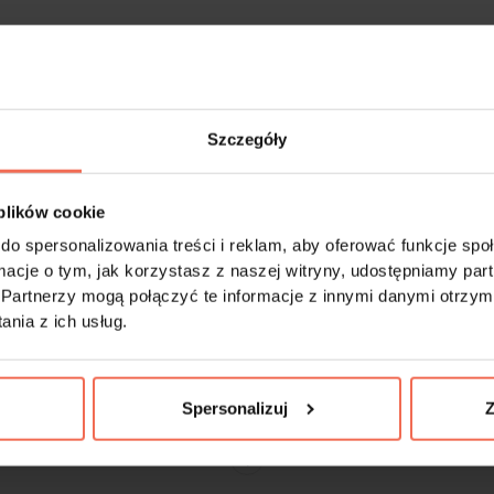
-
+
Szczegóły
Próbki są produktem na zamówienie. Produkty 
 plików cookie
do spersonalizowania treści i reklam, aby oferować funkcje sp
ormacje o tym, jak korzystasz z naszej witryny, udostępniamy p
mebla. Jego prosty kształt przeznacza ją do zastosowania z jakimkolwiek rodza
Partnerzy mogą połączyć te informacje z innymi danymi otrzym
j skali rozmiarów od 146 mm do 1196 mm można uchwyty zamontować do drzwicz
nia z ich usług.
wygląda z wyraźnymi strukturami drewna, uniwersalnymi dekorami lamina oraz z
Spersonalizuj
Z