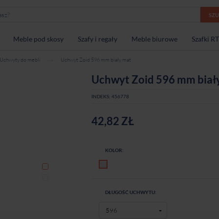
SZ
Meble pod skosy
Szafy i regały
Meble biurowe
Szafki R
Uchwyty do mebli
Uchwyt Zoid 596 mm biały mat
Uchwyt Zoid 596 mm biał
INDEKS:
456778
42,82 ZŁ
KOLOR:
Biały mat
DŁUGOŚĆ UCHWYTU: