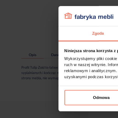
Zgoda
Niniejsza strona korzysta z
Opis
Dane techniczne
Wykorzystujemy pliki cookie 
ruch w naszej witrynie. Inf
Profil Tulip Zoid to łatwe i praktyczne rozwiązanie uchwytowe 
reklamowym i analitycznym. 
sypialnianych i kończąc na meblach biurowych. Dzięki szerokie
uzyskanymi podczas korzysta
strony mebla, nie wymaga frezowania. Profil Tulip Zoid ładnie 
Odmowa