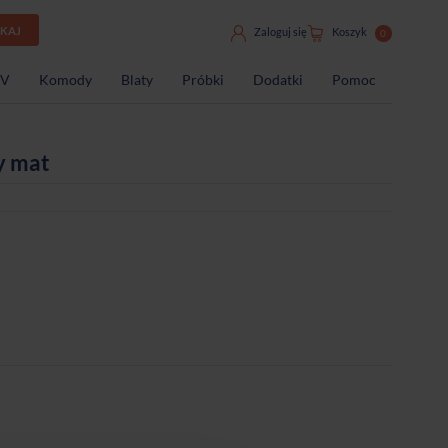
UKAJ
Zaloguj się
Koszyk
0
TV
Komody
Blaty
Próbki
Dodatki
Pomoc
y mat