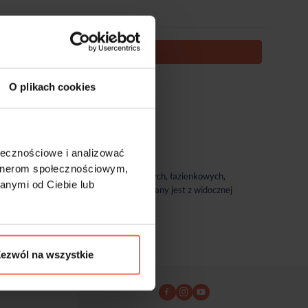
DODAJ DO KOSZYKA
O plikach cookies
te nie podlegają zwrotom.
ołecznościowe i analizować
artnerom społecznościowym,
jem mebla, poczynając od mebli kuchennych, łazienkowych,
anymi od Ciebie lub
ek o różnej szerokości. Profil montowany jest z widocznej
 płytami akrylowymi w macie i połysku.
ezwól na wszystkie