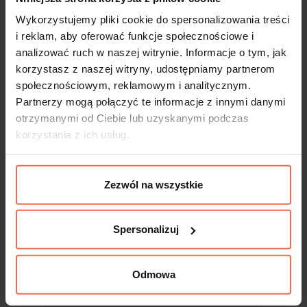
Wykorzystujemy pliki cookie do spersonalizowania treści
i reklam, aby oferować funkcje społecznościowe i
Profil Tulip Zoid to łatwe i praktyczne
analizować ruch w naszej witrynie. Informacje o tym, jak
rozwiązanie uchwytowe mebla. Jego prosty
korzystasz z naszej witryny, udostępniamy partnerom
kształt przeznacza ją do zastosowania z
społecznościowym, reklamowym i analitycznym.
jakimkolwiek rodzajem mebla, poczynając od
Partnerzy mogą połączyć te informacje z innymi danymi
otrzymanymi od Ciebie lub uzyskanymi podczas
mebli kuchennych, łazienkowych,
korzystania z ich usług.
sypialnianych i kończąc na meblach
biurowych. Dzięki szerokiej skali rozmiarów
od 146 mm do 1196 mm można uchwyty
Zezwól na wszystkie
zamontować do drzwiczek o różnej
szerokości. Profil montowany jest z
Spersonalizuj
widocznej strony mebla, nie wymaga
frezowania. Profil Tulip Zoid ładnie wygląda z
wyraźnymi strukturami drewna,
Odmowa
uniwersalnymi dekorami lamina oraz z