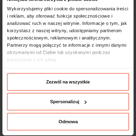
Wykorzystujemy pliki cookie do spersonalizowania treści
i reklam, aby oferować funkcje społecznościowe i
Profil Tulip Zoid to łatwe i praktyczne
analizować ruch w naszej witrynie. Informacje o tym, jak
rozwiązanie uchwytowe mebla. Jego prosty
korzystasz z naszej witryny, udostępniamy partnerom
kształt przeznacza ją do zastosowania z
społecznościowym, reklamowym i analitycznym.
jakimkolwiek rodzajem mebla, poczynając od
Partnerzy mogą połączyć te informacje z innymi danymi
otrzymanymi od Ciebie lub uzyskanymi podczas
mebli kuchennych, łazienkowych,
korzystania z ich usług.
sypialnianych i kończąc na meblach
biurowych. Dzięki szerokiej skali rozmiarów
od 146 mm do 1196 mm można uchwyty
Zezwól na wszystkie
zamontować do drzwiczek o różnej
szerokości. Profil montowany jest z
Spersonalizuj
widocznej strony mebla, nie wymaga
frezowania. Profil Tulip Zoid ładnie wygląda z
wyraźnymi strukturami drewna,
Odmowa
uniwersalnymi dekorami lamina oraz z