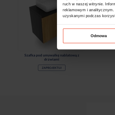
ruch w naszej witrynie. Inf
reklamowym i analitycznym. 
uzyskanymi podczas korzysta
Odmowa
Szafka pod umywalkę nablatową z
drzwiami
ZAPROJEKTUJ