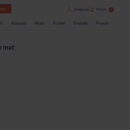
UKAJ
Zaloguj się
Koszyk
0
TV
Komody
Blaty
Próbki
Dodatki
Pomoc
y mat