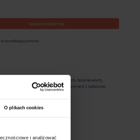
DODAJ DO KOSZYKA
te nie podlegają zwrotom.
jem mebla, poczynając od mebli kuchennych, łazienkowych,
ek o różnej szerokości. Profil montowany jest z widocznej
 płytami akrylowymi w macie i połysku.
O plikach cookies
eż:
ołecznościowe i analizować