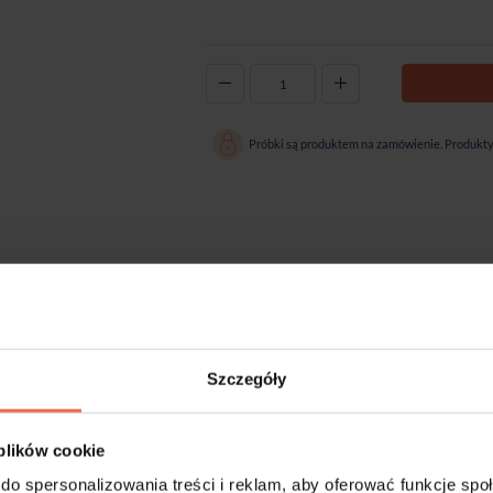
-
+
Próbki są produktem na zamówienie. Produkty 
mebla. Jego prosty kształt przeznacza ją do zastosowania z jakimkolwiek rodza
j skali rozmiarów od 146 mm do 1196 mm można uchwyty zamontować do drzwicz
wygląda z wyraźnymi strukturami drewna, uniwersalnymi dekorami lamina oraz z
Szczegóły
ienci którzy zakupili ten produkt kupili równi
 plików cookie
do spersonalizowania treści i reklam, aby oferować funkcje sp