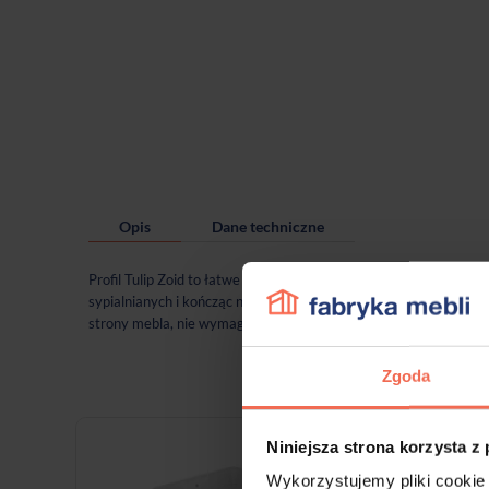
Opis
Dane techniczne
Profil Tulip Zoid to łatwe i praktyczne rozwiązanie uchwytowe 
sypialnianych i kończąc na meblach biurowych. Dzięki szerokie
strony mebla, nie wymaga frezowania. Profil Tulip Zoid ładnie 
Zgoda
Kl
Niniejsza strona korzysta z
Wykorzystujemy pliki cookie 