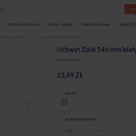
SZ
Meble pod skosy
Szafy i regały
Meble biurowe
Szafki R
Uchwyty do mebli
Uchwyt Zoid 146 mm biały mat
Uchwyt Zoid 146 mm biał
INDEKS:
456762
23,49 ZŁ
KOLOR:
Biały mat
DŁUGOŚĆ UCHWYTU: