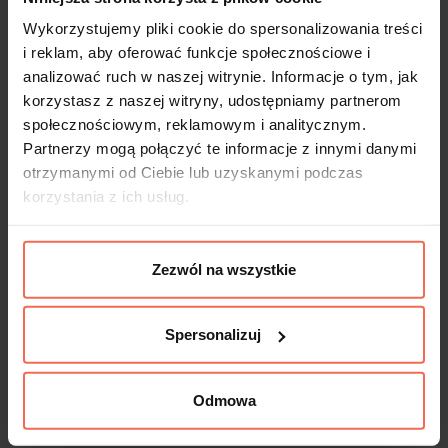
Wykorzystujemy pliki cookie do spersonalizowania treści
i reklam, aby oferować funkcje społecznościowe i
Profil Tulip Zoid to łatwe i praktyczne
analizować ruch w naszej witrynie. Informacje o tym, jak
rozwiązanie uchwytowe mebla. Jego prosty
korzystasz z naszej witryny, udostępniamy partnerom
kształt przeznacza ją do zastosowania z
społecznościowym, reklamowym i analitycznym.
jakimkolwiek rodzajem mebla, poczynając od
Partnerzy mogą połączyć te informacje z innymi danymi
otrzymanymi od Ciebie lub uzyskanymi podczas
mebli kuchennych, łazienkowych,
korzystania z ich usług.
sypialnianych i kończąc na meblach
biurowych. Dzięki szerokiej skali rozmiarów
od 146 mm do 1196 mm można uchwyty
Zezwól na wszystkie
zamontować do drzwiczek o różnej
szerokości. Profil montowany jest z
Spersonalizuj
widocznej strony mebla, nie wymaga
frezowania. Uchwyty profilowe Tulip Zoid
ładnie wyglądają z wyraźnymi strukturami
Odmowa
drewna, uniwersalnymi dekorami lamina