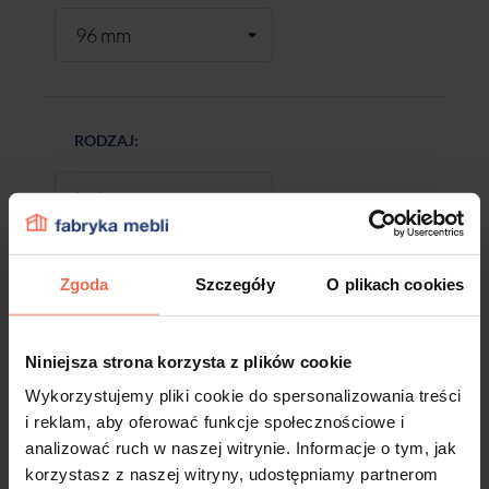
RODZAJ:
Zgoda
Szczegóły
O plikach cookies
-
+
Niniejsza strona korzysta z plików cookie
DODAJ DO KOSZYKA
Wykorzystujemy pliki cookie do spersonalizowania treści
i reklam, aby oferować funkcje społecznościowe i
analizować ruch w naszej witrynie. Informacje o tym, jak
Próbki są produktem na zamówienie.
korzystasz z naszej witryny, udostępniamy partnerom