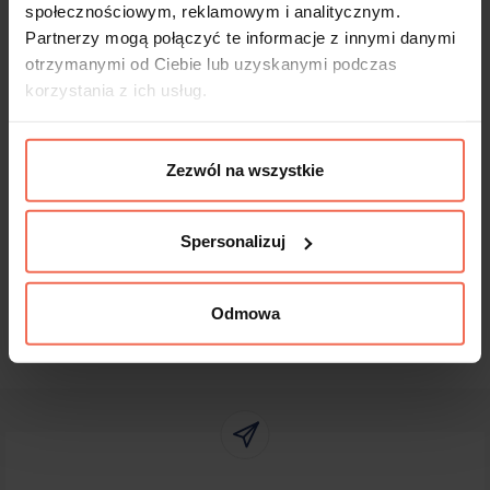
Produkty te nie podlegają zwrotom.
społecznościowym, reklamowym i analitycznym.
Partnerzy mogą połączyć te informacje z innymi danymi
otrzymanymi od Ciebie lub uzyskanymi podczas
korzystania z ich usług.
Dane techniczne
Zezwól na wszystkie
Spersonalizuj
Odmowa