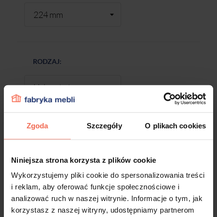
RODZAJ:
Zgoda
Szczegóły
O plikach cookies
-
+
Niniejsza strona korzysta z plików cookie
DODAJ DO KOSZYKA
Wykorzystujemy pliki cookie do spersonalizowania treści
i reklam, aby oferować funkcje społecznościowe i
analizować ruch w naszej witrynie. Informacje o tym, jak
Próbki są produktem na zamówienie.
korzystasz z naszej witryny, udostępniamy partnerom