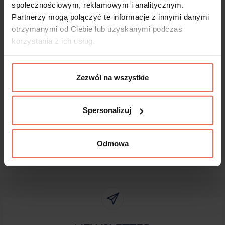
Produkty te nie podlegają zwrotom.
społecznościowym, reklamowym i analitycznym.
Partnerzy mogą połączyć te informacje z innymi danymi
otrzymanymi od Ciebie lub uzyskanymi podczas
korzystania z ich usług.
Dane techniczne
Zezwól na wszystkie
Spersonalizuj
Odmowa