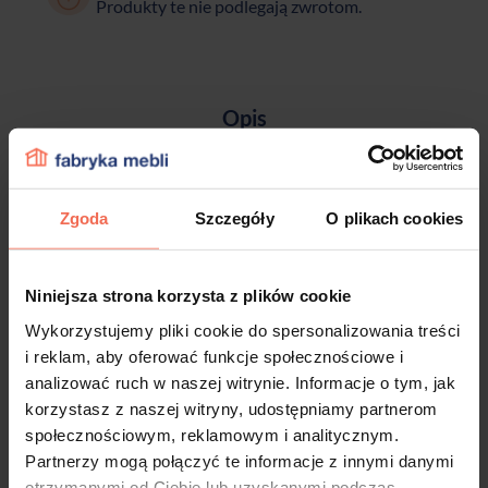
Produkty te nie podlegają zwrotom.
Opis
Dane techniczne
Zgoda
Szczegóły
O plikach cookies
Kwadratowy kształt uchwytu Tulip Sosa jest
tym, co dodaje odpowiedniego detalu do
Niniejsza strona korzysta z plików cookie
każdej kuchni. Proste linie i czarne matowe
wykończenie uchwytu pasują do różnych
Wykorzystujemy pliki cookie do spersonalizowania treści
i reklam, aby oferować funkcje społecznościowe i
wzorów drewna, ale równie dobrze
analizować ruch w naszej witrynie. Informacje o tym, jak
komponują się z blatem lakierowanym w
korzystasz z naszej witryny, udostępniamy partnerom
jednolitym kolorze lub matowym akrylowym.
społecznościowym, reklamowym i analitycznym.
Uchwyt Tulip Sosa jest bardzo popularny w
Partnerzy mogą połączyć te informacje z innymi danymi
kuchni lub przedpokoju, ale możesz
otrzymanymi od Ciebie lub uzyskanymi podczas