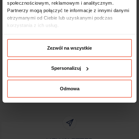
Produkty te nie podlegają zwrotom.
społecznościowym, reklamowym i analitycznym.
Partnerzy mogą połączyć te informacje z innymi danymi
otrzymanymi od Ciebie lub uzyskanymi podczas
korzystania z ich usług.
Dane techniczne
Zezwól na wszystkie
Spersonalizuj
Odmowa