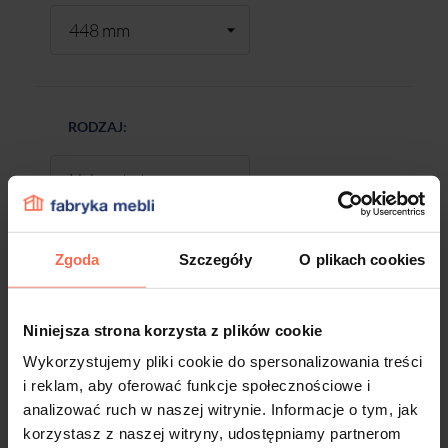
RODZAJ:
Zgoda
Szczegóły
O plikach cookies
-
+
Niniejsza strona korzysta z plików cookie
DODAJ DO KOSZYKA
Wykorzystujemy pliki cookie do spersonalizowania treści
i reklam, aby oferować funkcje społecznościowe i
analizować ruch w naszej witrynie. Informacje o tym, jak
Próbki są produktem na zamówienie.
korzystasz z naszej witryny, udostępniamy partnerom