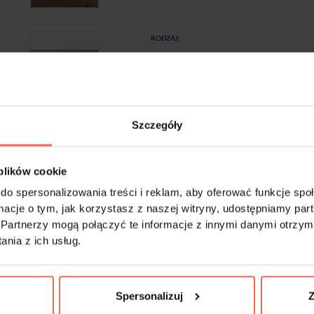
RODZAJ:
Szczegóły
-
+
Próbki są produktem na zamówienie. Produkty 
 plików cookie
do spersonalizowania treści i reklam, aby oferować funkcje sp
ormacje o tym, jak korzystasz z naszej witryny, udostępniamy p
Partnerzy mogą połączyć te informacje z innymi danymi otrzym
nia z ich usług.
Spersonalizuj
Z