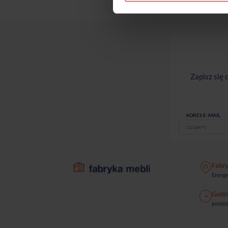
Zapisz się
ADRES E-MAIL
Fabr
Energe
Godzi
ponied