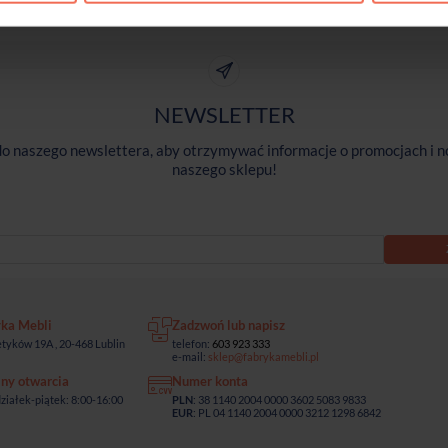
NEWSLETTER
 do naszego newslettera, aby otrzymywać informacje o promocjach i n
naszego sklepu!
yka Mebli
Zadzwoń lub napisz
tyków 19A , 20-468 Lublin
telefon:
603 923 333
e-mail:
sklep@fabrykamebli.pl
ny otwarcia
Numer konta
ziałek-piątek: 8:00-16:00
PLN
: 38 1140 2004 0000 3602 5083 9833
EUR
: PL 04 1140 2004 0000 3212 1298 6842