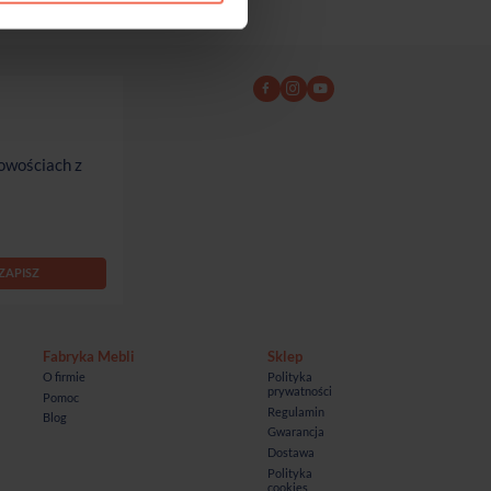
owościach z
Fabryka Mebli
Sklep
O firmie
Polityka
prywatności
Pomoc
Regulamin
Blog
Gwarancja
Dostawa
Polityka
cookies