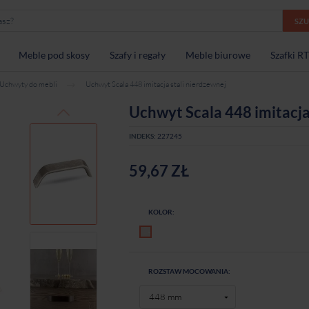
SZ
Meble pod skosy
Szafy i regały
Meble biurowe
Szafki R
Uchwyty do mebli
Uchwyt Scala 448 imitacja stali nierdzewnej
Uchwyt Scala 448 imitacja
INDEKS:
227245
59,67 ZŁ
KOLOR:
Imitacja stali nierdzewnej
ROZSTAW MOCOWANIA: