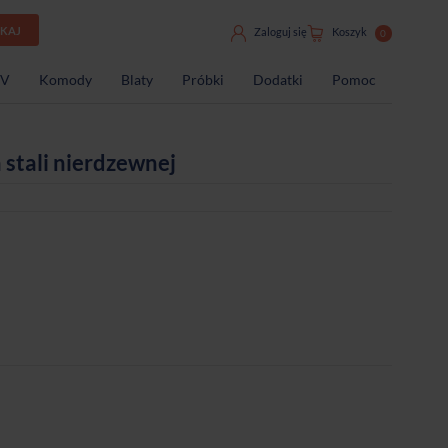
UKAJ
Zaloguj się
Koszyk
0
TV
Komody
Blaty
Próbki
Dodatki
Pomoc
 stali nierdzewnej