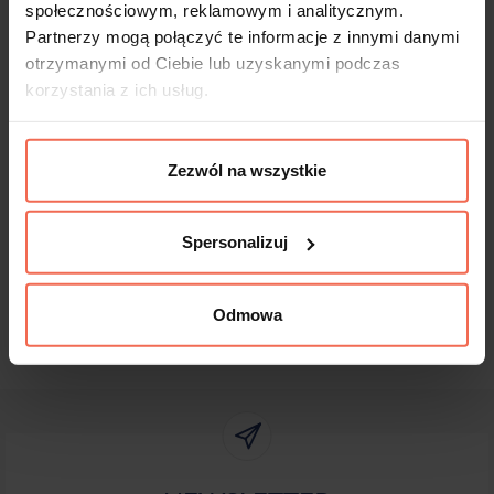
Produkty te nie podlegają zwrotom.
społecznościowym, reklamowym i analitycznym.
Partnerzy mogą połączyć te informacje z innymi danymi
otrzymanymi od Ciebie lub uzyskanymi podczas
korzystania z ich usług.
Dane techniczne
Zezwól na wszystkie
Spersonalizuj
Odmowa