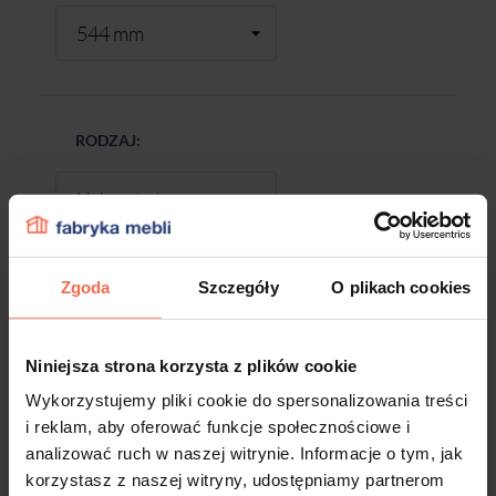
RODZAJ:
Zgoda
Szczegóły
O plikach cookies
-
+
Niniejsza strona korzysta z plików cookie
DODAJ DO KOSZYKA
Wykorzystujemy pliki cookie do spersonalizowania treści
i reklam, aby oferować funkcje społecznościowe i
analizować ruch w naszej witrynie. Informacje o tym, jak
Próbki są produktem na zamówienie.
korzystasz z naszej witryny, udostępniamy partnerom