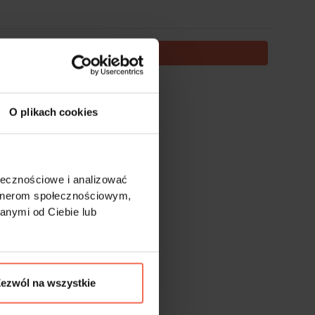
DODAJ DO KOSZYKA
te nie podlegają zwrotom.
O plikach cookies
ołecznościowe i analizować
artnerom społecznościowym,
anymi od Ciebie lub
ezwól na wszystkie