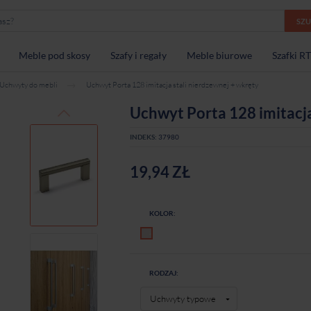
SZ
Meble pod skosy
Szafy i regały
Meble biurowe
Szafki R
Uchwyty do mebli
Uchwyt Porta 128 imitacja stali nierdzewnej + wkręty
Uchwyt Porta 128 imitacja
INDEKS:
37980
19,94 ZŁ
KOLOR:
Imitacja stali nierdzewnej
RODZAJ: