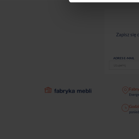
Zapisz się
ADRES E-MAIL
Fabr
Energe
Godzi
ponied