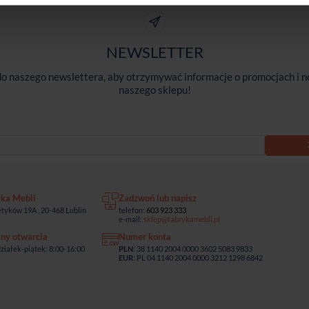
NEWSLETTER
 do naszego newslettera, aby otrzymywać informacje o promocjach i n
naszego sklepu!
yka Mebli
Zadzwoń lub napisz
tyków 19A , 20-468 Lublin
telefon:
603 923 333
e-mail:
sklep@fabrykamebli.pl
ny otwarcia
Numer konta
ziałek-piątek: 8:00-16:00
PLN
: 38 1140 2004 0000 3602 5083 9833
EUR
: PL 04 1140 2004 0000 3212 1298 6842