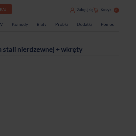
UKAJ
Zaloguj się
Koszyk
0
TV
Komody
Blaty
Próbki
Dodatki
Pomoc
 stali nierdzewnej + wkręty