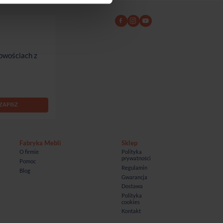
owościach z
Fabryka Mebli
Sklep
O firmie
Polityka
prywatności
Pomoc
Regulamin
Blog
Gwarancja
Dostawa
Polityka
cookies
Kontakt