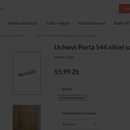
SZ
Meble pod skosy
Szafy i regały
Meble biurowe
Szafki R
Uchwyty do mebli
Uchwyt Porta 544 nikiel szlifowany + wkręty
Uchwyt Porta 544 nikiel s
INDEKS:
37891
55,99 ZŁ
KOLOR:
Nikiel szlifowany
ROZSTAW MOCOWANIA: