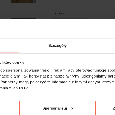
RODZAJ:
Szczegóły
-
+
Próbki są produktem na zamówienie. Produkty 
 plików cookie
do spersonalizowania treści i reklam, aby oferować funkcje sp
ormacje o tym, jak korzystasz z naszej witryny, udostępniamy p
Partnerzy mogą połączyć te informacje z innymi danymi otrzym
nia z ich usług.
Spersonalizuj
Z