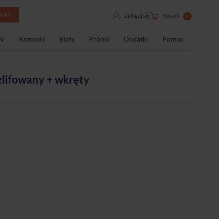
UKAJ
Zaloguj się
Koszyk
0
TV
Komody
Blaty
Próbki
Dodatki
Pomoc
zlifowany + wkręty