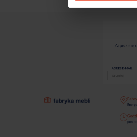
Zapisz się
ADRES E-MAIL
Fabr
Energe
Godzi
ponied