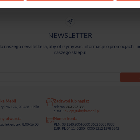
NEWSLETTER
 do naszego newslettera, aby otrzymywać informacje o promocjach i n
naszego sklepu!
yka Mebli
Zadzwoń lub napisz
tyków 19A , 20-468 Lublin
telefon:
603 923 333
e-mail:
sklep@fabrykamebli.pl
ny otwarcia
Numer konta
ziałek-piątek: 8:00-16:00
PLN
: 38 1140 2004 0000 3602 5083 9833
EUR
: PL 04 1140 2004 0000 3212 1298 6842