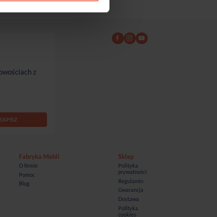
owościach z
Fabryka Mebli
Sklep
O firmie
Polityka
prywatności
Pomoc
Regulamin
Blog
Gwarancja
Dostawa
Polityka
cookies