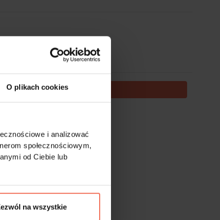
O plikach cookies
DODAJ DO KOSZYKA
te nie podlegają zwrotom.
ołecznościowe i analizować
artnerom społecznościowym,
anymi od Ciebie lub
ezwól na wszystkie