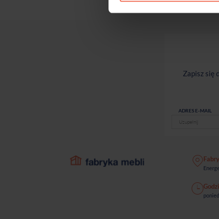
Zapisz się
ADRES E-MAIL
Fabr
Energe
Godzi
ponied