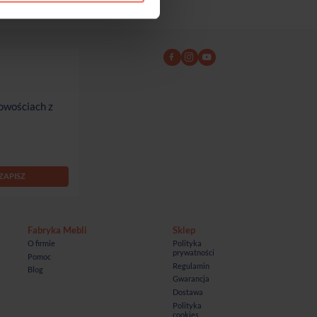
owościach z
Fabryka Mebli
Sklep
O firmie
Polityka
prywatności
Pomoc
Regulamin
Blog
Gwarancja
Dostawa
Polityka
cookies