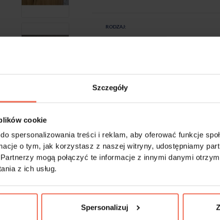
RODZAJ:
Szczegóły
-
+
Próbki są produktem na zamówienie. Produkty 
 plików cookie
do spersonalizowania treści i reklam, aby oferować funkcje sp
ormacje o tym, jak korzystasz z naszej witryny, udostępniamy p
Partnerzy mogą połączyć te informacje z innymi danymi otrzym
nia z ich usług.
Spersonalizuj
Z