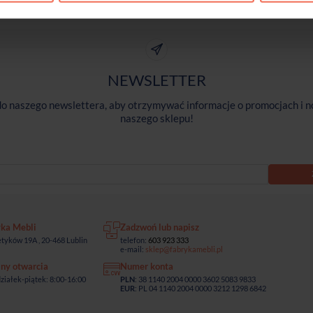
NEWSLETTER
 do naszego newslettera, aby otrzymywać informacje o promocjach i n
naszego sklepu!
yka Mebli
Zadzwoń lub napisz
tyków 19A , 20-468 Lublin
telefon:
603 923 333
e-mail:
sklep@fabrykamebli.pl
ny otwarcia
Numer konta
ziałek-piątek: 8:00-16:00
PLN
: 38 1140 2004 0000 3602 5083 9833
EUR
: PL 04 1140 2004 0000 3212 1298 6842