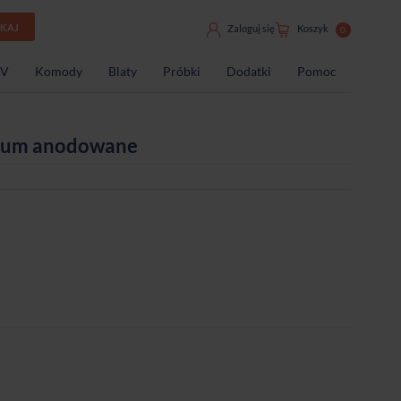
UKAJ
Zaloguj się
Koszyk
0
TV
Komody
Blaty
Próbki
Dodatki
Pomoc
nium anodowane