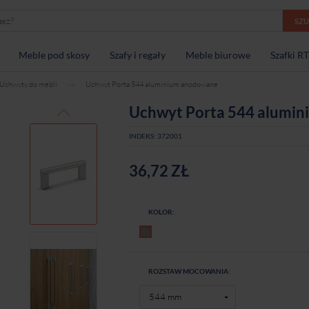
SZ
Meble pod skosy
Szafy i regały
Meble biurowe
Szafki R
Uchwyty do mebli
Uchwyt Porta 544 aluminium anodowane
Uchwyt Porta 544 alumi
INDEKS:
372001
36,72 ZŁ
KOLOR:
Aluminium anodowane
ROZSTAW MOCOWANIA: