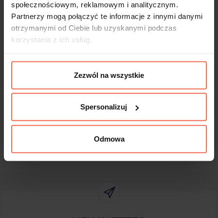
Produkty te nie podlegają zwrotom.
społecznościowym, reklamowym i analitycznym.
Partnerzy mogą połączyć te informacje z innymi danymi
otrzymanymi od Ciebie lub uzyskanymi podczas
korzystania z ich usług.
Dane techniczne
Zezwól na wszystkie
Spersonalizuj
Odmowa