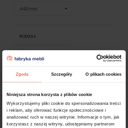
RODZAJ:
Zgoda
Szczegóły
O plikach cookies
-
+
Niniejsza strona korzysta z plików cookie
DODAJ DO KOSZYKA
Wykorzystujemy pliki cookie do spersonalizowania treści
i reklam, aby oferować funkcje społecznościowe i
analizować ruch w naszej witrynie. Informacje o tym, jak
Próbki są produktem na zamówienie.
korzystasz z naszej witryny, udostępniamy partnerom