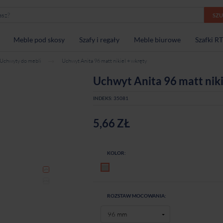
SZ
Meble pod skosy
Szafy i regały
Meble biurowe
Szafki R
Uchwyty do mebli
Uchwyt Anita 96 matt nikiel + wkręty
Uchwyt Anita 96 matt niki
INDEKS:
35081
5,66 ZŁ
KOLOR:
Nikiel mat
ROZSTAW MOCOWANIA: