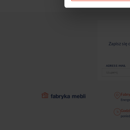
Zapisz się
ADRES E-MAIL
Fabr
Energe
Godzi
ponied