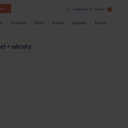
UKAJ
Zaloguj się
Koszyk
0
TV
Komody
Blaty
Próbki
Dodatki
Pomoc
el + wkręty