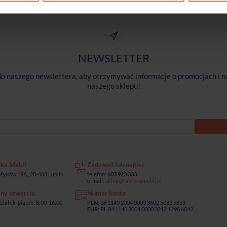
NEWSLETTER
 do naszego newslettera, aby otrzymywać informacje o promocjach i n
naszego sklepu!
yka Mebli
Zadzwoń lub napisz
tyków 19A , 20-468 Lublin
telefon:
603 923 333
e-mail:
sklep@fabrykamebli.pl
ny otwarcia
Numer konta
ziałek-piątek: 8:00-16:00
PLN
: 38 1140 2004 0000 3602 5083 9833
EUR
: PL 04 1140 2004 0000 3212 1298 6842