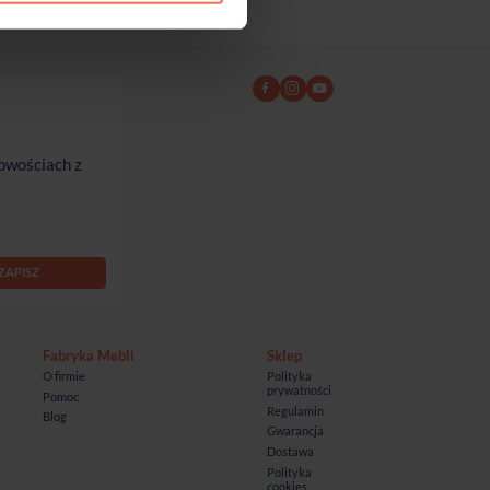
owościach z
Fabryka Mebli
Sklep
O firmie
Polityka
prywatności
Pomoc
Regulamin
Blog
Gwarancja
Dostawa
Polityka
cookies