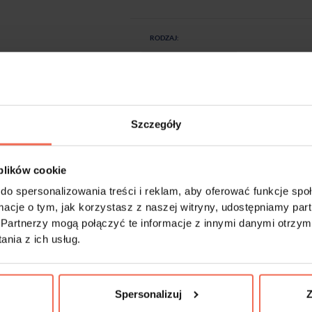
RODZAJ:
Szczegóły
-
+
Próbki są produktem na zamówienie. Produkty 
 plików cookie
do spersonalizowania treści i reklam, aby oferować funkcje sp
ormacje o tym, jak korzystasz z naszej witryny, udostępniamy p
Partnerzy mogą połączyć te informacje z innymi danymi otrzym
nia z ich usług.
Spersonalizuj
Z