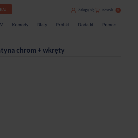
UKAJ
Zaloguj się
Koszyk
0
TV
Komody
Blaty
Próbki
Dodatki
Pomoc
atyna chrom + wkręty