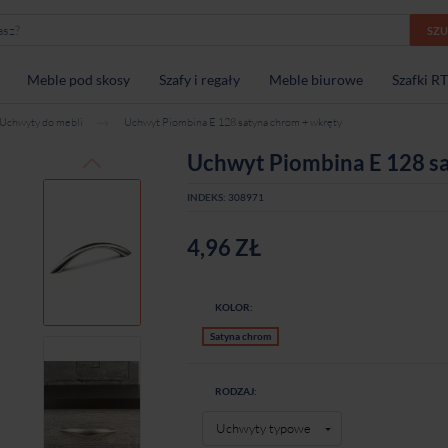
SZ
Meble pod skosy
Szafy i regały
Meble biurowe
Szafki R
Uchwyty do mebli
Uchwyt Piombina E 128 satyna chrom + wkręty
Uchwyt Piombina E 128 s
INDEKS:
308971
4,96 ZŁ
KOLOR:
Satyna chrom
RODZAJ: