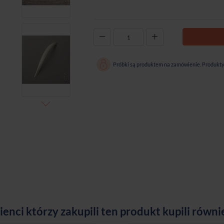
-
+
Próbki są produktem na zamówienie. Produkty 
ienci którzy zakupili ten produkt kupili równi