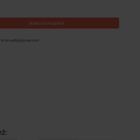
DODAJ DO KOSZYKA
te nie podlegają zwrotom.
eż: