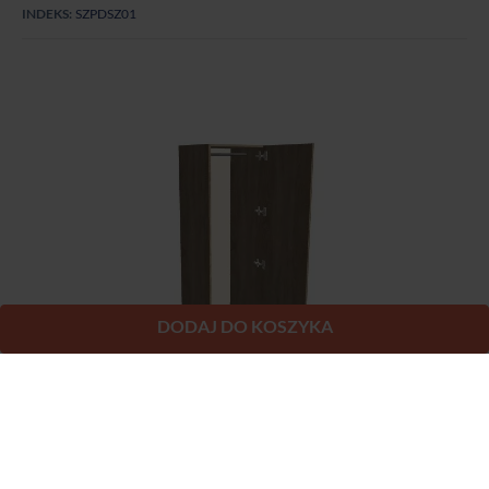
INDEKS:
SZPDSZ01
DODAJ DO KOSZYKA