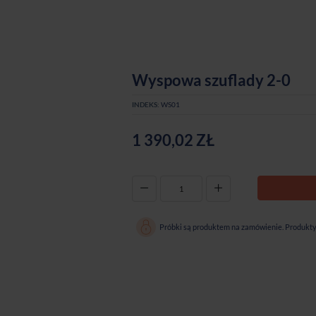
Wyspowa szuflady 2-0
INDEKS:
WS01
1 390,02 ZŁ
-
+
Próbki są produktem na zamówienie. Produkty 