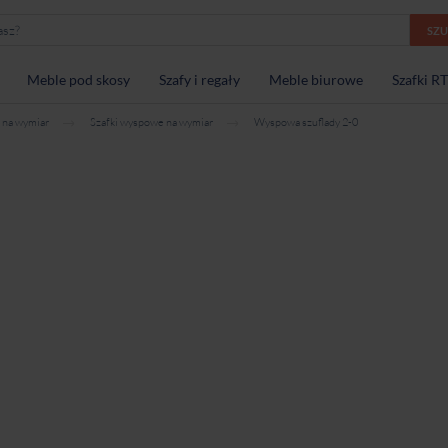
SZ
Meble pod skosy
Szafy i regały
Meble biurowe
Szafki R
 na wymiar
Szafki wyspowe na wymiar
Wyspowa szuflady 2-0