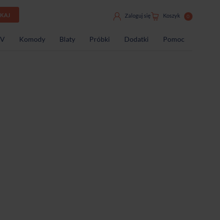
UKAJ
Zaloguj się
Koszyk
0
TV
Komody
Blaty
Próbki
Dodatki
Pomoc