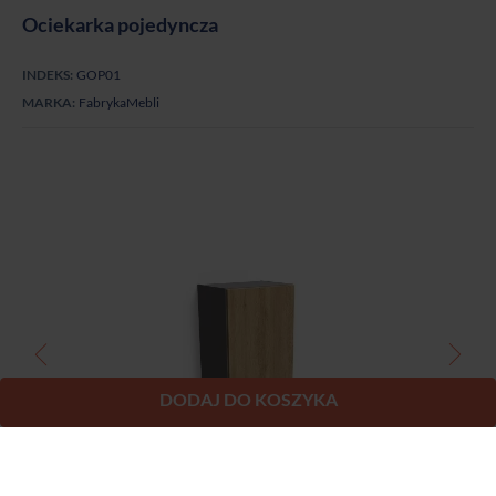
Ociekarka pojedyncza
INDEKS:
GOP01
MARKA:
FabrykaMebli
DODAJ DO KOSZYKA