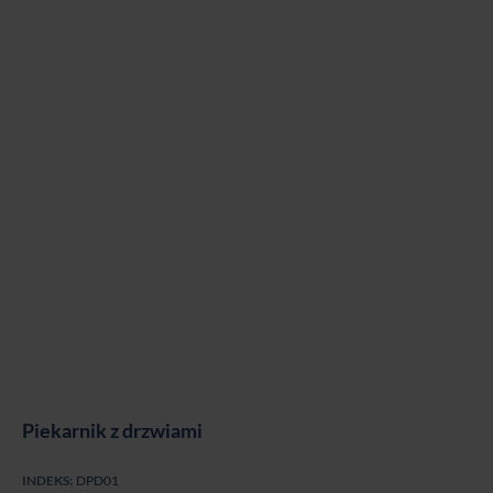
Piekarnik z drzwiami
INDEKS:
DPD01