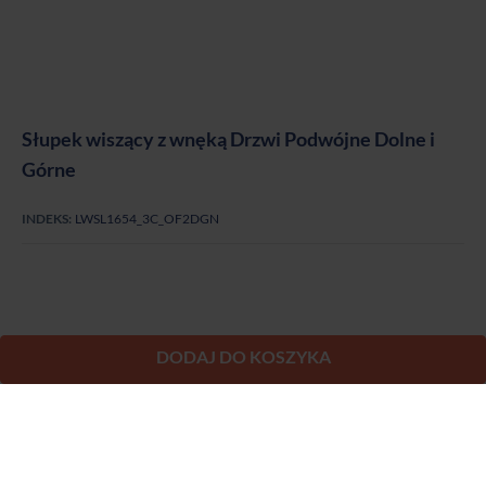
Słupek wiszący z wnęką Drzwi Podwójne Dolne i
Górne
INDEKS:
LWSL1654_3C_OF2DGN
DODAJ DO KOSZYKA