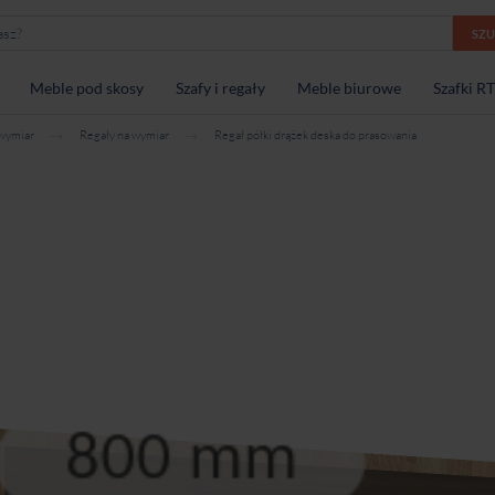
SZ
Meble pod skosy
Szafy i regały
Meble biurowe
Szafki R
 wymiar
Regały na wymiar
Regał półki drążek deska do prasowania