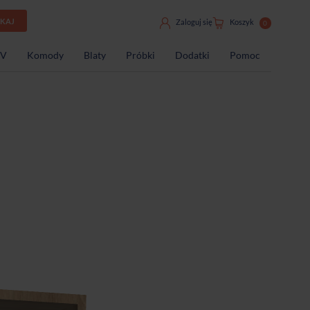
UKAJ
Zaloguj się
Koszyk
0
TV
Komody
Blaty
Próbki
Dodatki
Pomoc