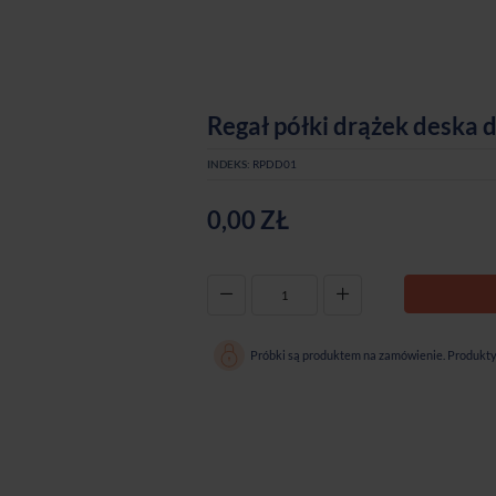
Regał półki drążek deska 
INDEKS:
RPDD01
0,00 ZŁ
-
+
Próbki są produktem na zamówienie. Produkty 