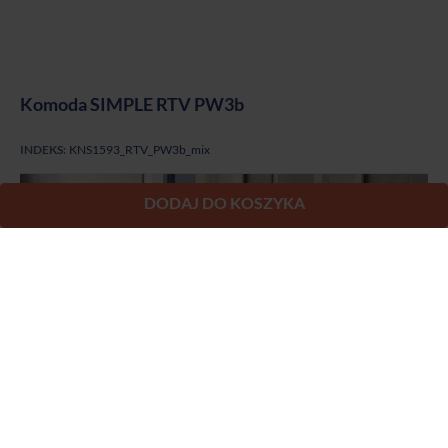
Komoda SIMPLE RTV PW3b
INDEKS:
KNS1593_RTV_PW3b_mix
DODAJ DO KOSZYKA