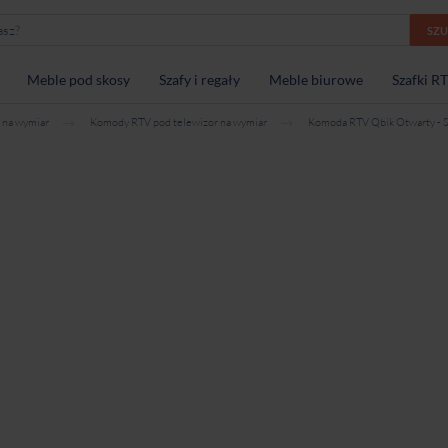
SZ
Meble pod skosy
Szafy i regały
Meble biurowe
Szafki R
 na wymiar
Komody RTV pod telewizor na wymiar
Komoda RTV Qbik Otwarty - S