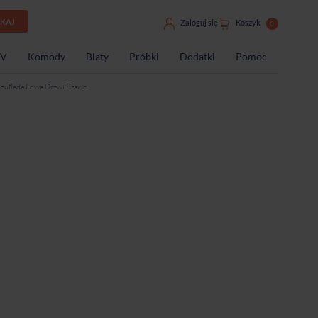
UKAJ
Zaloguj się
Koszyk
0
TV
Komody
Blaty
Próbki
Dodatki
Pomoc
zuflada Lewa Drzwi Prawe