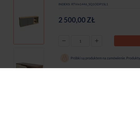
INDEKS:
RTVm1446_SQ1ODP1SL1
2 500,00 ZŁ
-
+
Próbki są produktem na zamówienie. Produkty 