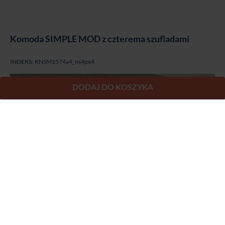
Komoda SIMPLE MOD z czterema szufladami
INDEKS:
KNSM1574a4_ns4px4
DODAJ DO KOSZYKA