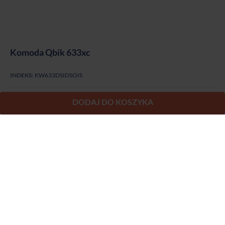
Komoda Qbik 633xc
INDEKS:
KW633DSIDSOIS
DODAJ DO KOSZYKA