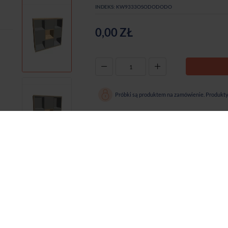
INDEKS:
KW9333OSODODODO
0,00 ZŁ
-
+
Próbki są produktem na zamówienie. Produkty 