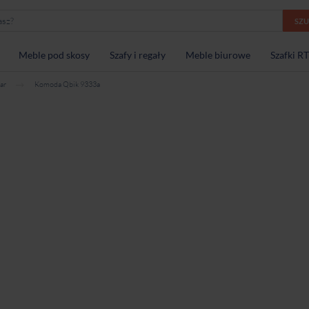
SZ
Meble pod skosy
Szafy i regały
Meble biurowe
Szafki R
ar
Komoda Qbik 9333a