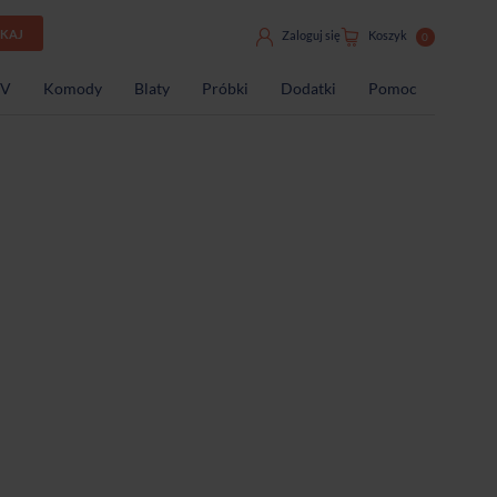
UKAJ
Zaloguj się
Koszyk
0
TV
Komody
Blaty
Próbki
Dodatki
Pomoc