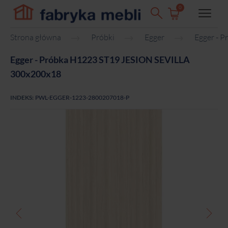
0
Strona główna
Próbki
Egger
Egger - 
Egger - Próbka H1223 ST19 JESION SEVILLA
300x200x18
INDEKS:
PWL-EGGER-1223-2800207018-P