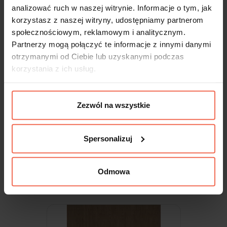
analizować ruch w naszej witrynie. Informacje o tym, jak
korzystasz z naszej witryny, udostępniamy partnerom
społecznościowym, reklamowym i analitycznym.
Partnerzy mogą połączyć te informacje z innymi danymi
otrzymanymi od Ciebie lub uzyskanymi podczas
korzystania z ich usług.
Zezwól na wszystkie
Egger - Próbka Jesion Navarra H1250
ST36 300x200x18
Spersonalizuj
9,99 zł
Odmowa