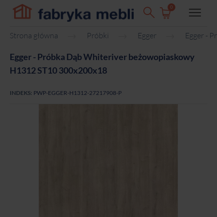
0
Strona główna
Próbki
Egger
Egger - 
Egger - Próbka Dąb Whiteriver beżowopiaskowy
H1312 ST10 300x200x18
INDEKS:
PWP-EGGER-H1312-27217908-P