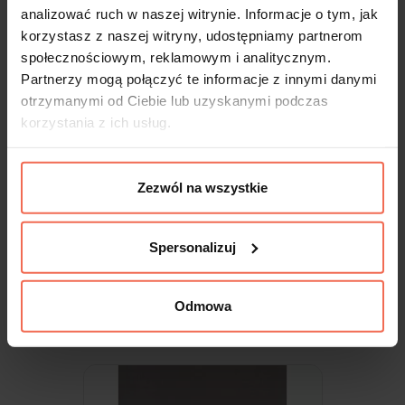
analizować ruch w naszej witrynie. Informacje o tym, jak
korzystasz z naszej witryny, udostępniamy partnerom
społecznościowym, reklamowym i analitycznym.
Partnerzy mogą połączyć te informacje z innymi danymi
otrzymanymi od Ciebie lub uzyskanymi podczas
korzystania z ich usług.
Zezwól na wszystkie
Egger - Próbka H1142 ST36 DĄB
SACRAMENTO BRĄZOWY 300x200x18
Spersonalizuj
9,99 zł
Odmowa