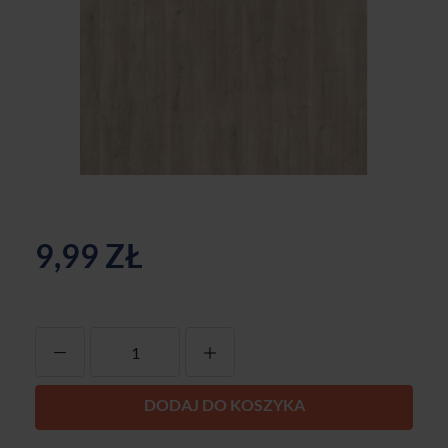
9,99 ZŁ
-
+
DODAJ DO KOSZYKA