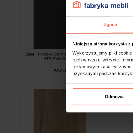
Zgoda
Niniejsza strona korzysta z
Wykorzystujemy pliki cookie 
Egger - Próbka Czerń Aksamitna U899
ST9 300x200x18
ruch w naszej witrynie. Inf
reklamowym i analitycznym. 
9,99 zł
uzyskanymi podczas korzysta
Odmowa