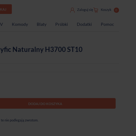
UKAJ
Zaloguj się
Koszyk
0
TV
Komody
Blaty
Próbki
Dodatki
Pomoc
cyfic Naturalny H3700 ST10
DODAJ DO KOSZYKA
te nie podlegają zwrotom.