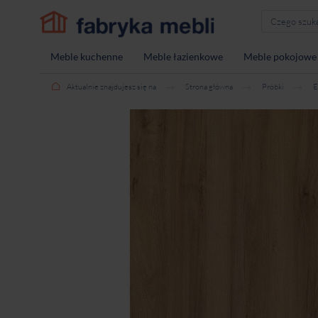
Meble kuchenne
Meble łazienkowe
Meble pokojowe
Aktualnie znajdujesz się na
Strona główna
Próbki
E