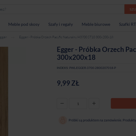
SZ
Meble pod skosy
Szafy i regały
Meble biurowe
Szafki R
gger
Egger - Próbka Orzech Pacyfic Naturalny H3700 ST10 300x200x18
Egger - Próbka Orzech Pa
300x200x18
INDEKS:
PWL-EGGER-3700-2800207018-P
9,99 ZŁ
-
+
Próbki są produktem na zamówienie. Produkty 