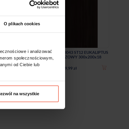
O plikach cookies
ołecznościowe i analizować
216 ST9
Egger - Próbka H3043 ST12 EUKALIPTUS
CIEMNOBRĄZOWY 300x200x18
artnerom społecznościowym,
anymi od Ciebie lub
9,99 zł
ezwól na wszystkie