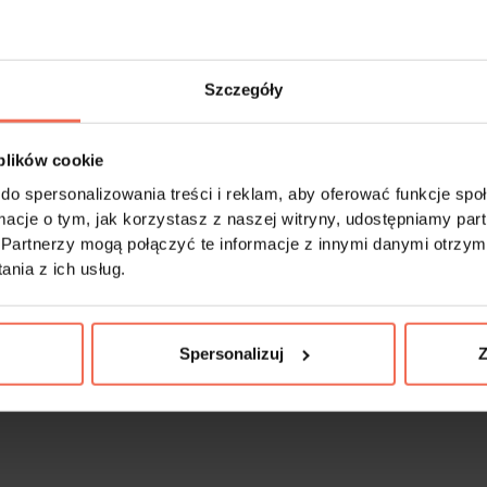
Szczegóły
 plików cookie
do spersonalizowania treści i reklam, aby oferować funkcje sp
Nadstawka szafy
Egger - Próbka Beż came U
300x200x18
ormacje o tym, jak korzystasz z naszej witryny, udostępniamy p
Partnerzy mogą połączyć te informacje z innymi danymi otrzym
9,99 zł
ZAPROJEKTUJ
nia z ich usług.
Spersonalizuj
Z